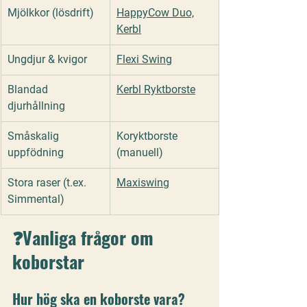
Mjölkkor (lösdrift)
HappyCow Duo,
Kerbl
Ungdjur & kvigor
Flexi Swing
Blandad 
Kerbl Ryktborste
djurhållning
Småskalig 
Koryktborste 
uppfödning
(manuell)
Stora raser (t.ex. 
Maxiswing
Simmental)
❓Vanliga frågor om 
koborstar
Hur hög ska en koborste vara?