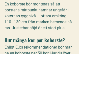
En koborste bör monteras så att 
borstens mittpunkt hamnar ungefär i 
kotornas ryggnivå
 – oftast omkring 
110–130 cm från marken beroende på 
ras. Justerbar höjd är ett stort plus.
Hur många kor per koborste?
Enligt EU:s rekommendationer bör man 
ha 
en koborste per 50 kor
. Har du över 
100 djur bör du överväga två roterande 
borstar för att minska trängsel.
Är koborstar värda det?
Ja! Flera studier (bl.a. SLU 2023) visar 
att roterande koborstar förbättrar 
djurhälsan och ökar produktionen. 
Investeringskostnaden betalar sig ofta 
inom 12–18 månader i form av bättre 