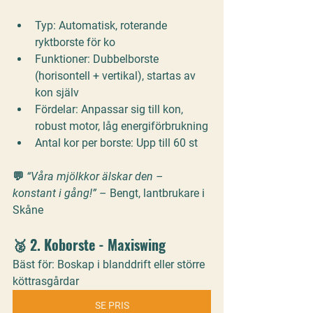
Typ:
 Automatisk, roterande 
ryktborste för ko
Funktioner:
 Dubbelborste 
(horisontell + vertikal), startas av 
kon själv
Fördelar:
 Anpassar sig till kon, 
robust motor, låg energiförbrukning
Antal kor per borste:
 Upp till 60 st
💬 
“Våra mjölkkor älskar den – 
konstant i gång!”
 – Bengt, lantbrukare i 
Skåne
🥈 2. 
Koborste - Maxiswing
Bäst för: Boskap i blanddrift eller större 
köttrasgårdar
SE PRIS