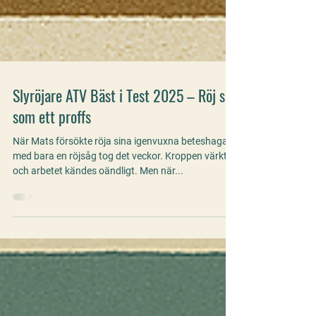
Slyröjare ATV Bäst i Test 2025 – Röj sly
som ett proffs
När Mats försökte röja sina igenvuxna beteshagar
med bara en röjsåg tog det veckor. Kroppen värkte
och arbetet kändes oändligt. Men när...