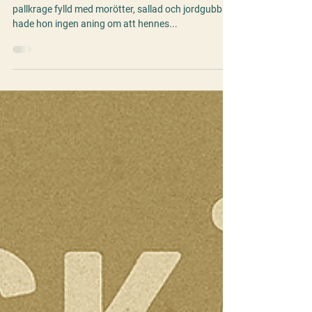
Solcellsbevattning Bäst i Test 2025 –
Så får Anna sin trädgård att blomstra
utan att lyfta ett finger 🌞💧
När Anna för fem år sedan anlade sin första
pallkrage fylld med morötter, sallad och jordgubbar,
hade hon ingen aning om att hennes...